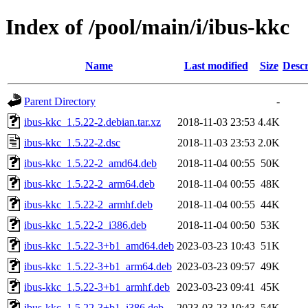
Index of /pool/main/i/ibus-kkc
Name
Last modified
Size
Descr
Parent Directory
-
ibus-kkc_1.5.22-2.debian.tar.xz
2018-11-03 23:53
4.4K
ibus-kkc_1.5.22-2.dsc
2018-11-03 23:53
2.0K
ibus-kkc_1.5.22-2_amd64.deb
2018-11-04 00:55
50K
ibus-kkc_1.5.22-2_arm64.deb
2018-11-04 00:55
48K
ibus-kkc_1.5.22-2_armhf.deb
2018-11-04 00:55
44K
ibus-kkc_1.5.22-2_i386.deb
2018-11-04 00:50
53K
ibus-kkc_1.5.22-3+b1_amd64.deb
2023-03-23 10:43
51K
ibus-kkc_1.5.22-3+b1_arm64.deb
2023-03-23 09:57
49K
ibus-kkc_1.5.22-3+b1_armhf.deb
2023-03-23 09:41
45K
ibus-kkc_1.5.22-3+b1_i386.deb
2023-03-23 10:43
54K