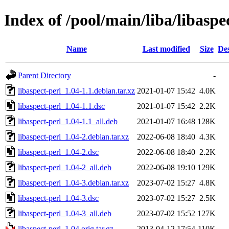
Index of /pool/main/liba/libaspe
Name
Last modified
Size
Des
Parent Directory
-
libaspect-perl_1.04-1.1.debian.tar.xz
2021-01-07 15:42
4.0K
libaspect-perl_1.04-1.1.dsc
2021-01-07 15:42
2.2K
libaspect-perl_1.04-1.1_all.deb
2021-01-07 16:48
128K
libaspect-perl_1.04-2.debian.tar.xz
2022-06-08 18:40
4.3K
libaspect-perl_1.04-2.dsc
2022-06-08 18:40
2.2K
libaspect-perl_1.04-2_all.deb
2022-06-08 19:10
129K
libaspect-perl_1.04-3.debian.tar.xz
2023-07-02 15:27
4.8K
libaspect-perl_1.04-3.dsc
2023-07-02 15:27
2.5K
libaspect-perl_1.04-3_all.deb
2023-07-02 15:52
127K
libaspect-perl_1.04.orig.tar.gz
2013-04-12 17:54
110K