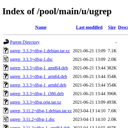
Index of /pool/main/u/ugrep
Name
Last modified
Size
Desc
Parent Directory
-
ugrep_3.3.3+dfsg-1.debian.tar.xz
2021-06-21 13:09
7.1K
ugrep_3.3.3+dfsg-1.dsc
2021-06-21 13:09
2.0K
ugrep_3.3.3+dfsg-1_amd64.deb
2021-06-21 13:44
382K
ugrep_3.3.3+dfsg-1_arm64.deb
2021-06-21 13:44
354K
ugrep_3.3.3+dfsg-1_armhf.deb
2021-06-21 13:44
354K
ugrep_3.3.3+dfsg-1_i386.deb
2021-06-21 13:44
396K
ugrep_3.3.3+dfsg.orig.tar.xz
2021-06-21 13:09
493K
ugrep_3.11.2+dfsg-1.debian.tar.xz
2023-04-13 14:10
7.6K
ugrep_3.11.2+dfsg-1.dsc
2023-04-13 14:10
2.0K
ugrep_3.11.2+dfsg-1_amd64.deb
2023-04-13 14:55
407K