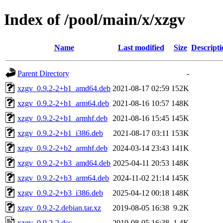
Index of /pool/main/x/xzgv
Name
Last modified
Size
Descripti
Parent Directory
-
xzgv_0.9.2-2+b1_amd64.deb
2021-08-17 02:59
152K
xzgv_0.9.2-2+b1_arm64.deb
2021-08-16 10:57
148K
xzgv_0.9.2-2+b1_armhf.deb
2021-08-16 15:45
145K
xzgv_0.9.2-2+b1_i386.deb
2021-08-17 03:11
153K
xzgv_0.9.2-2+b2_armhf.deb
2024-03-14 23:43
141K
xzgv_0.9.2-2+b3_amd64.deb
2025-04-11 20:53
148K
xzgv_0.9.2-2+b3_arm64.deb
2024-11-02 21:14
145K
xzgv_0.9.2-2+b3_i386.deb
2025-04-12 00:18
148K
xzgv_0.9.2-2.debian.tar.xz
2019-08-05 16:38
9.2K
xzgv_0.9.2-2.dsc
2019-08-05 16:38
1.4K