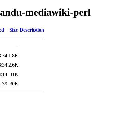
tmandu-mediawiki-perl
ed
Size
Description
-
3:34
1.8K
3:34
2.6K
4:14
11K
1:39
30K