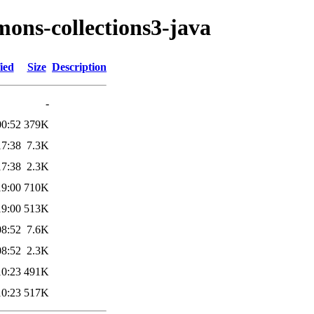
mons-collections3-java
ied
Size
Description
-
00:52
379K
17:38
7.3K
17:38
2.3K
19:00
710K
19:00
513K
08:52
7.6K
08:52
2.3K
10:23
491K
10:23
517K