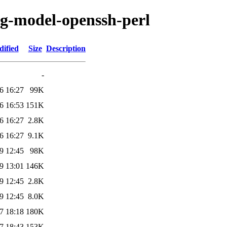
fig-model-openssh-perl
dified
Size
Description
-
6 16:27
99K
6 16:53
151K
6 16:27
2.8K
6 16:27
9.1K
9 12:45
98K
9 13:01
146K
9 12:45
2.8K
9 12:45
8.0K
7 18:18
180K
7 18:43
153K