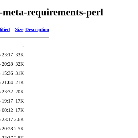
n-meta-requirements-perl
ified
Size
Description
-
 23:17
33K
 20:28
32K
 15:36
31K
 21:04
21K
 23:32
20K
 19:17
17K
 00:12
17K
 23:17
2.6K
 20:28
2.5K
 23:17
2.5K