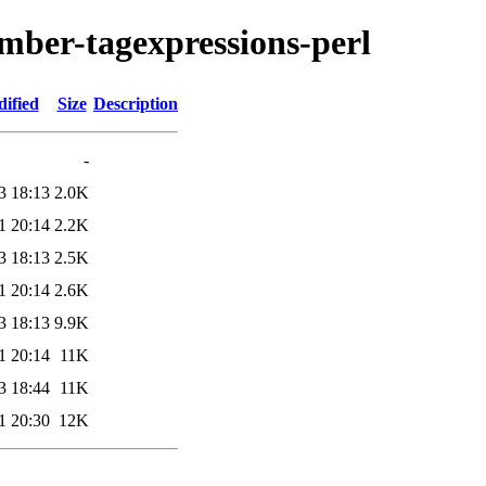
umber-tagexpressions-perl
ified
Size
Description
-
3 18:13
2.0K
1 20:14
2.2K
3 18:13
2.5K
1 20:14
2.6K
3 18:13
9.9K
1 20:14
11K
3 18:44
11K
1 20:30
12K